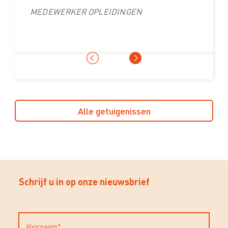
DORINE ROSSEEL
MEDEWERKER OPLEIDINGEN
HERBERT LECOMTE
ELS OPSTAELE
DIRECTEUR PERSONEEL
HR-DIRECTEUR
COÖRDINATOR OVERHEIDSOPDRACHTEN
Alle getuigenissen
Schrijf u in op onze nieuwsbrief