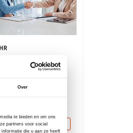
HR
HR
Over
 media te bieden en om ons
Lees meer
ze partners voor social
nformatie die u aan ze heeft