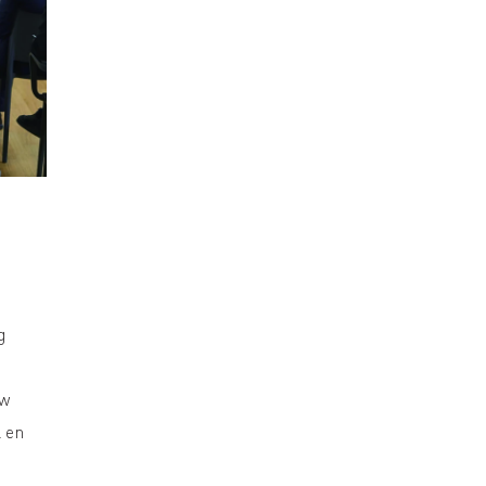
g
uw
l en