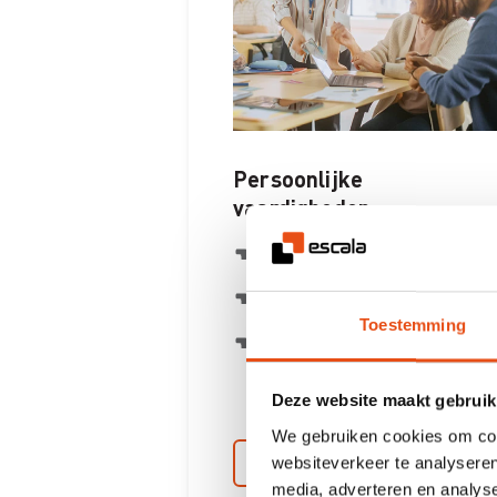
Persoonlijke
vaardigheden
Skills
Agressie
Toestemming
Projectmanagement
Deze website maakt gebruik
We gebruiken cookies om cont
Lees meer
websiteverkeer te analyseren
media, adverteren en analys