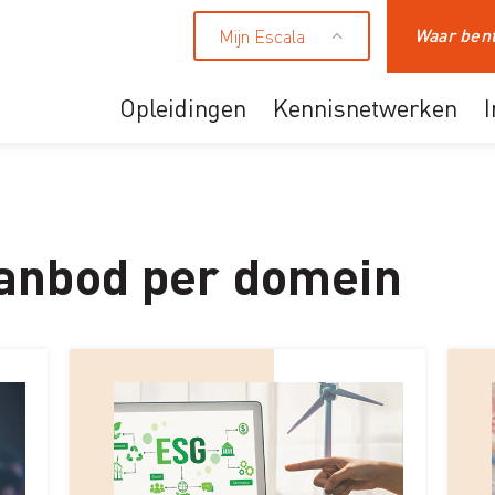
Mijn Escala
Zoeken
Opleidingen
Kennisnetwerken
Ons aanbod
Professionals
HR en leidinggevende
anbod per domein