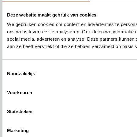
Onze diensten
Deze website maakt gebruik van cookies
We gebruiken cookies om content en advertenties te persona
Nuttige informatie
ons websiteverkeer te analyseren. Ook delen we informatie 
social media, adverteren en analyse. Deze partners kunnen
Over Escala
aan ze heeft verstrekt of die ze hebben verzameld op basis 
Toestemmingsselectie
Skilliant BV is ISO 9001:2015 gecertificeerd
Noodzakelijk
Voorkeuren
© Escala maakt deel uit van
Skilliant BV
. - Alle rechten
Statistieken
voorbehouden - Ondernemingsnr. 554.923.736 - BTW nr.: BE
0554.923.736 - RPR Gent afdeling Brugge
Marketing