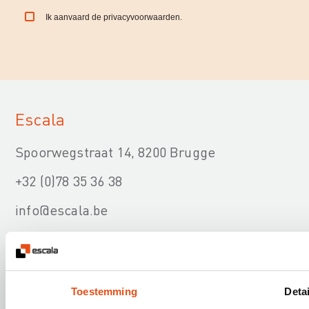
Ik aanvaard de
privacyvoorwaarden
.
Escala
Spoorwegstraat 14, 8200 Brugge
+32 (0)78 35 36 38
info@escala.be
Toestemming
Detai