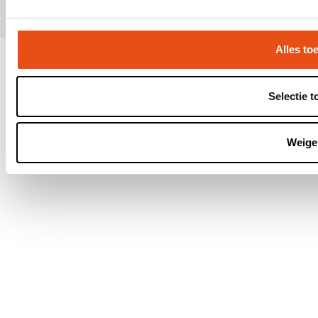
Alles to
Selectie t
Weige