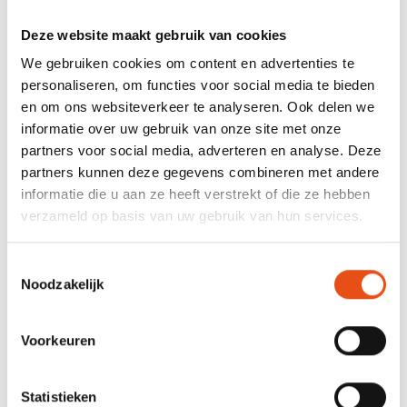
Wettelijk kader
Deze website maakt gebruik van cookies
Voorwaarden en uitzonderingen
We gebruiken cookies om content en advertenties te
Berekening van en beperkingen aan de vergoeding
personaliseren, om functies voor social media te bieden
Alternatieve vergoedingsvormen
en om ons websiteverkeer te analyseren. Ook delen we
informatie over uw gebruik van onze site met onze
Procedure en rechtsbescherming
partners voor social media, adverteren en analyse. Deze
Vooruitblik op het Instrumentendecreet
partners kunnen deze gegevens combineren met andere
informatie die u aan ze heeft verstrekt of die ze hebben
verzameld op basis van uw gebruik van hun services.
PLANBATEN
Wettelijk kader
Toestemmingsselectie
Noodzakelijk
Grondslag en uitzonderingen
Vrijstelling en uitzonderingen
Voorkeuren
Heffingsplicht, opeisbaarheid en betaalbaarheid
Berekening van de heffing
Statistieken
Rechtsbescherming