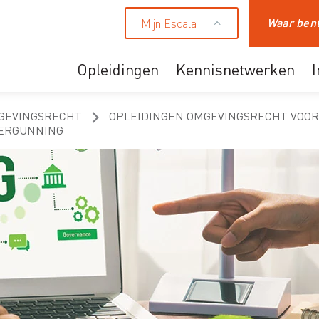
Mijn Escala
Zoeken
Opleidingen
Kennisnetwerken
Ons aanbod
GEVINGSRECHT
OPLEIDINGEN OMGEVINGSRECHT VOO
VERGUNNING
Professionals
HR en leidinggevende