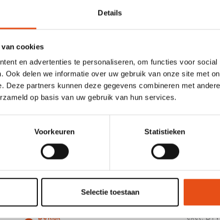
Bijkomende info
Details
Dit programma komt in aanmerking voor
4 uur BIV per
 van cookies
ent en advertenties te personaliseren, om functies voor social
. Ook delen we informatie over uw gebruik van onze site met on
e. Deze partners kunnen deze gegevens combineren met andere i
erzameld op basis van uw gebruik van hun services.
ONZE OPLEIDINGEN
Voorkeuren
Statistieken
Locaties en data
Selectie toestaan
Webinar
€ 170,00
Vanaf
28/10/2026
Bekijk
excl. BT