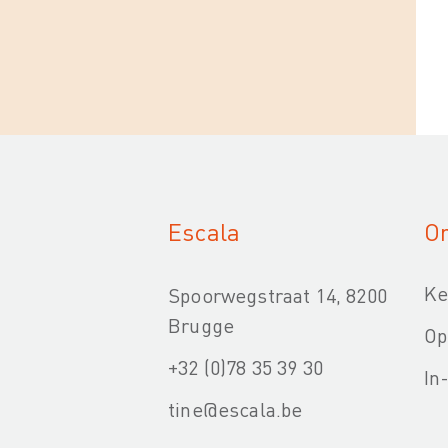
Escala
On
Ke
Spoorwegstraat 14, 8200
Brugge
Op
+32 (0)78 35 39 30
In
tine@escala.be