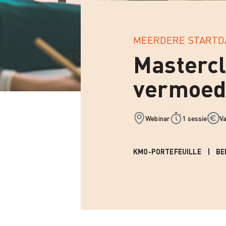
MEERDERE STARTD
Mastercl
vermoed
Webinar
1 sessie
Va
KMO-PORTEFEUILLE
BE