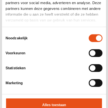
Hoe ziet het programma van deze opleiding eruit?
partners voor social media, adverteren en analyse. Deze
partners kunnen deze gegevens combineren met andere
Oorsprong van de omgevingsambtenaar
informatie die u aan ze heeft verstrekt of die ze hebben
Een stand van zaken over de omgevingsambtenaar
verzameld op basis van uw gebruik van hun services.
Doelstellingen van een lokale omgevingsdienst
Toestemmingsselectie
Shared service
Noodzakelijk
Plaats van de GOA binnen de gemeentelijke
organisatiestructuur
Voorkeuren
Interne relaties van de GOA met diensthoofd,
deskundigen, schepen, college, GECORO, …
Statistieken
Appreciatiebevoegdheid: VCRO, DABM, Sectorale
wetgeving
Marketing
Interne visie ontwikkeling
Onderhandelingsstedenbouw
Kwaliteitskamer als adviesorgaan
Alles toestaan
Interne structuren zoals Bouwcollege