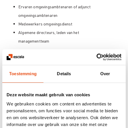
Ervaren omgevingsambtenaren of adjunct
omgevingsambtenaren
Medewerkers omgevingsdienst
Algemene directeurs, leden van het
managementteam
Methodologie
Onze docent hanteert hier een werkbare mix tussen
Toestemming
Details
Over
kennisoverdracht en
intense interactie
tussen en met de
deelnemers.
Deze website maakt gebruik van cookies
Want ... er is zeer
veel expertise voorhanden bij de
We gebruiken cookies om content en advertenties te
personaliseren, om functies voor social media te bieden
ervaren deelnemers
.
en om ons websiteverkeer te analyseren. Ook delen we
informatie over uw gebruik van onze site met onze