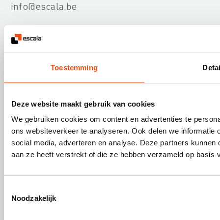
info@escala.be
Toestemming
Detai
Onze diensten
Deze website maakt gebruik van cookies
Nuttige informatie
We gebruiken cookies om content en advertenties te persona
ons websiteverkeer te analyseren. Ook delen we informatie 
social media, adverteren en analyse. Deze partners kunnen
Over Escala
aan ze heeft verstrekt of die ze hebben verzameld op basis 
Toestemmingsselectie
Skilliant BV is ISO 9001:2015 gecertificeerd
Noodzakelijk