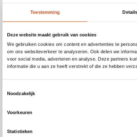
info@escala.be
Toestemming
Detail
Deze website maakt gebruik van cookies
We gebruiken cookies om content en advertenties te personal
om ons websiteverkeer te analyseren. Ook delen we informat
Onze diensten
voor social media, adverteren en analyse. Deze partners 
informatie die u aan ze heeft verstrekt of die ze hebben ver
Nuttige informatie
Toestemmingsselectie
Noodzakelijk
Over Escala
Voorkeuren
Skilliant BV is ISO 9001:2015 gecertificeerd
Statistieken