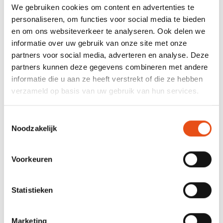
We gebruiken cookies om content en advertenties te
Product- en materiaalkennis
personaliseren, om functies voor social media te bieden
De voornaamste informatie halen uit het etiket
en om ons websiteverkeer te analyseren. Ook delen we
informatie over uw gebruik van onze site met onze
Gevaarsymbolen
partners voor social media, adverteren en analyse. Deze
Veilig gebruik van producten
partners kunnen deze gegevens combineren met andere
Materiaalkennis
informatie die u aan ze heeft verstrekt of die ze hebben
verzameld op basis van uw gebruik van hun services.
Technieken schoonmaak
Toestemmingsselectie
Noodzakelijk
Basisprincipes schoonmaken
Schoonmaakgereedschap
Voorkeuren
Dagelijkse en periodieke schoonmaak
Werkvolgorde
Statistieken
Droog schoonmaken
Nat schoonmaken
Marketing
Interieuronderhoud