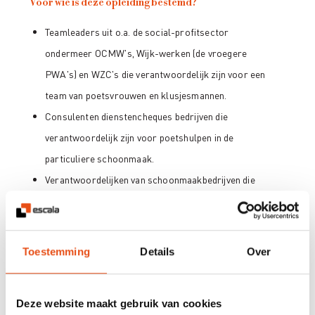
Voor wie is deze opleiding bestemd?
Teamleaders uit o.a. de social-profitsector
ondermeer OCMW's, Wijk-werken (de vroegere
PWA's) en WZC's die verantwoordelijk zijn voor een
team van poetsvrouwen en klusjesmannen.
Consulenten dienstencheques bedrijven die
verantwoordelijk zijn voor poetshulpen in de
particuliere schoonmaak.
Verantwoordelijken van schoonmaakbedrijven die
dagdagelijks poetshulpen aansturen in kantoren,
bedrijven, openbare ruimten, enz.
Toestemming
Details
Over
Hoe ziet het programma van deze opleiding eruit?
Deze website maakt gebruik van cookies