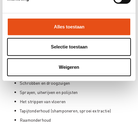
Onderhoud van sanitair
Spiegels, wastafels, bad en douche
Alles toestaan
Specifiek aandacht naar onderhoud van toilet
Vloeronderhoud
Stofwissen
Selectie toestaan
Moppen
Machinaal vloeronderhoud
Weigeren
Specifieke technieken
Schrobben en droogzuigen
Sprayen, uitwrijven en polijsten
Het strippen van vloeren
Tapijtonderhoud (shamponeren, sproei extractie)
Raamonderhoud