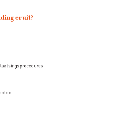
ding eruit?
plaatsingsprocedures
enten