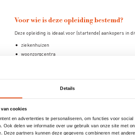
Voor wie is deze opleiding bestemd?
Deze opleiding is ideaal voor (startende) aankopers in di
ziekenhuizen
woonzorgcentra
instellingen voor mensen met een beperking
ambulante zorgactoren
...
Details
Daarnaast is deze opleiding ook relevant voor:
 van cookies
ent en advertenties te personaliseren, om functies voor social
Aankopers
: Werkzaam bij een bestuur, entiteit, of vzw
. Ook delen we informatie over uw gebruik van onze site met on
e. Deze partners kunnen deze gegevens combineren met andere i
overheidsopdrachtenregelgeving.