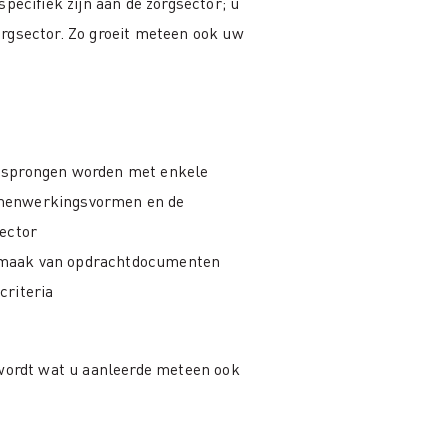
pecifiek zijn aan de zorgsector; u
rgsector. Zo groeit meteen ook uw
mgesprongen worden met enkele
samenwerkingsvormen en de
sector
opmaak van opdrachtdocumenten
criteria
 wordt wat u aanleerde meteen ook