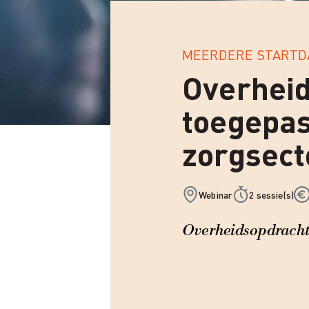
MEERDERE STARTD
Overhei
toegepas
zorgsect
Webinar
2 sessie(s)
Overheidsopdrachte