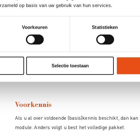
erzameld op basis van uw gebruik van hun services.
Medewerkers
: Betrokken bij de opvolging van uitvoeri
Informatieverstrekkers: Die informatie aanleveren aan
Voorkeuren
Statistieken
basisinzicht willen in de procedure.
Architecten en Studiebureaus
: Die betrokken zijn bij
overheidsopdrachten.
Selectie toestaan
Bestuurders, Mandatarissen, Leidinggevenden
: Die e
basisinzicht willen in de regelgeving.
Voorkennis
Als u al over voldoende (basis)kennis beschikt, dan kan
module. Anders volgt u best het volledige pakket.