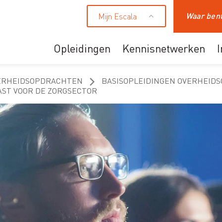
Mijn Escala
Zoeken
Opleidingen
Kennisnetwerken
Ons aanbod
ERHEIDSOPDRACHTEN
BASISOPLEIDINGEN OVERHEID
ST VOOR DE ZORGSECTOR
Professionals
HR en leidinggevende