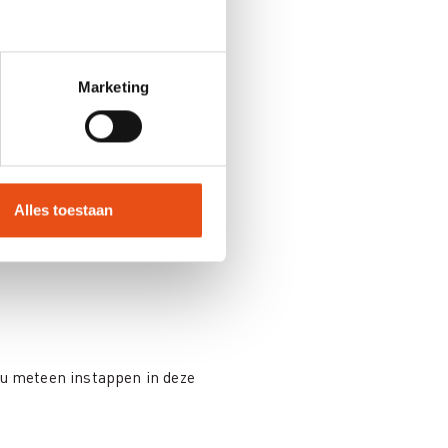
ng van overheidsopdrachten.
 de aankoopdienst en een
Marketing
 het opmaken of opvolgen van
Alles toestaan
indverantwoordelijk zijn en een
 u meteen instappen in deze