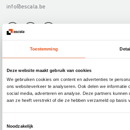
info@escala.be
Toestemming
Detai
Onze diensten
Deze website maakt gebruik van cookies
Nuttige informatie
We gebruiken cookies om content en advertenties te persona
ons websiteverkeer te analyseren. Ook delen we informatie 
Over Escala
social media, adverteren en analyse. Deze partners kunnen
aan ze heeft verstrekt of die ze hebben verzameld op basis 
Skilliant BV is ISO 9001:2015 gecertificeerd
Toestemmingsselectie
Noodzakelijk