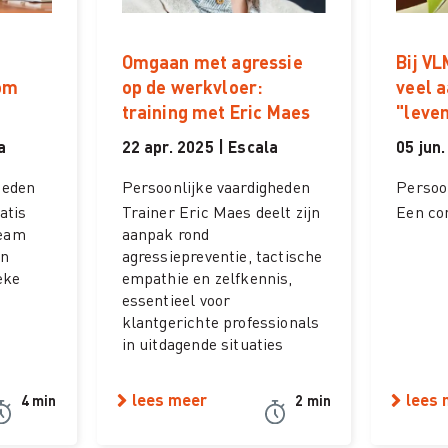
Omgaan met agressie
Bij V
om
op de werkvloer:
veel 
training met Eric Maes
"leve
a
22 apr. 2025 | Escala
05 jun.
heden
Persoonlijke vaardigheden
Persoo
atis
Trainer Eric Maes deelt zijn
Een co
team
aanpak rond
en
agressiepreventie, tactische
eke
empathie en zelfkennis,
essentieel voor
klantgerichte professionals
in uitdagende situaties
lees meer
lees 
4 min
2 min