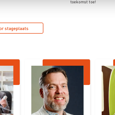
toekomst toe!
or stageplaats