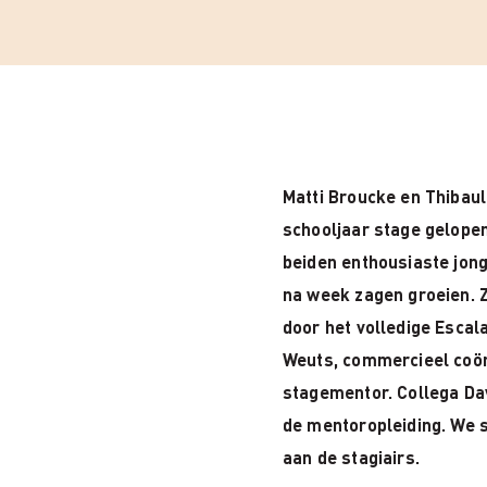
Matti Broucke en Thibaul
schooljaar stage gelopen 
beiden enthousiaste jon
na week zagen groeien. 
door het volledige Esca
Weuts, commercieel coör
stagementor. Collega Dav
de mentoropleiding. We 
aan de stagiairs.