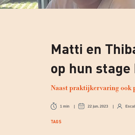
Matti en Thib
op hun stage 
Naast praktijkervaring ook 
1 min
22 jun. 2023
Escal
TAGS