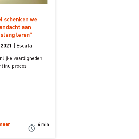
LM schenken we
aandacht aan
nslang leren”
 2021 | Escala
nlijke vaardigheden
ntinu proces
meer
6 min