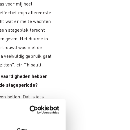
as voor mij heel
ffectief mijn allereerste
echt wat er me te wachten
 een stageplek terecht
n geven. Het duurde in
vertrouwd was met de
a veelvuldig gebruik gaat
zitten", cfr Thibault.
 vaardigheden hebben
s de stageperiode?
en bellen. Dat is iets
est doen.” Wat ik leerde
oede voorbereiding voor de
Over