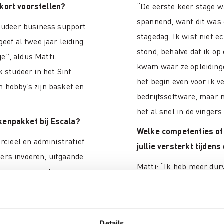
 kort voorstellen?
“De eerste keer stage w
spannend, want dit was e
 studeer business support
stagedag. Ik wist niet 
geef al twee jaar leiding
stond, behalve dat ik op
e”, aldus Matti.
kwam waar ze opleidinge
ik studeer in het Sint
het begin even voor ik 
n hobby’s zijn basket en
bedrijfssoftware, maar n
het al snel in de vingers 
akenpakket bij Escala?
Welke competenties of
cieel en administratief
jullie versterkt tijden
ters invoeren, uitgaande
Matti: “Ik heb meer durv
gegevens opzoeken en
wat ik op school niet mo
met de praktische
op school was wel een g
gen, enz.
stage.
Details