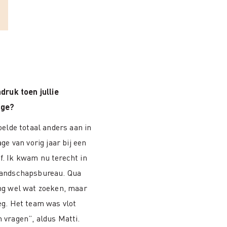
druk toen jullie
age?
oelde totaal anders aan in
ge van vorig jaar bij een
. Ik kwam nu terecht in
landschapsbureau. Qua
ng wel wat zoeken, maar
eg. Het team was vlot
 vragen”, aldus Matti.