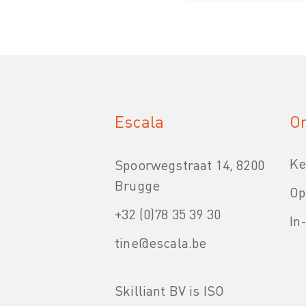
Escala
On
Ke
Spoorwegstraat 14, 8200
Brugge
Op
+32 (0)78 35 39 30
In
tine@escala.be
Skilliant BV is ISO