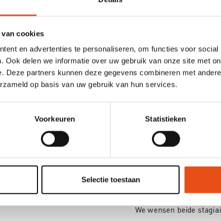
“Op communicatief vlak 
de werkvloer is het een
communicatiever te zijn.
 van cookies
kernboodschap, de essent
ent en advertenties te personaliseren, om functies voor social
halen”, cfr Thibault.
. Ook delen we informatie over uw gebruik van onze site met on
e. Deze partners kunnen deze gegevens combineren met andere i
Wat zijn jullie plannen
erzameld op basis van uw gebruik van hun services.
Matti: "Eerst mijn schoo
daarna vakantie en nadi
Voorkeuren
Statistieken
“Mijn droom is om in de
verzekeringswereld te w
de baan ben. En na mijn
nog meer focussen op mi
Selectie toestaan
Thibault.
We wensen beide stagiai