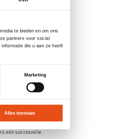
ben ik gegroeid, want op
 soort verplichting om wat
 Ik leerde vooral meer de
ie, uit informatie te
 media te bieden en om ons
ze partners voor social
nformatie die u aan ze heeft
 na de stage?
l volledig afronden,
en beginnen werken."
Marketing
 immo- en
erken waarbij ik lang op
 7de jaar zou ik me graag
jn basket”, besluit
Alles toestaan
rs een succesvolle