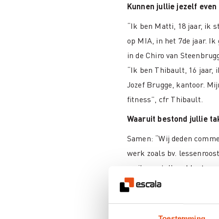
Kunnen jullie jezelf even
“Ik ben Matti, 18 jaar, ik
op MIA, in het 7de jaar. Ik 
in de Chiro van Steenbrugg
“Ik ben Thibault, 16 jaar, 
Jozef Brugge, kantoor. Mij
fitness”, cfr Thibault.
Waaruit bestond jullie t
Samen: “Wij deden commer
werk zoals bv. lessenroos
mails opstellen, klanten
klanten opbellen, helpen 
voorbereiding van studieda
Toestemming