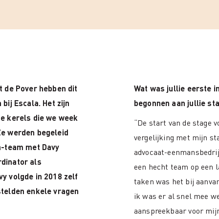
t de Pover hebben dit
Wat was jullie eerste in
bij Escala. Het zijn
begonnen aan jullie st
ge kerels die we week
“De start van de stage v
Ze werden begeleid
vergelijking met mijn sta
la-team met Davy
advocaat-eenmansbedrijf
dinator als
een hecht team op een 
y volgde in 2018 zelf
taken was het bij aanva
stelden enkele vragen
ik was er al snel mee w
aanspreekbaar voor mijn