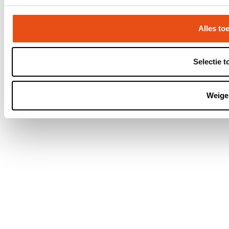
Alles to
Selectie t
Weige