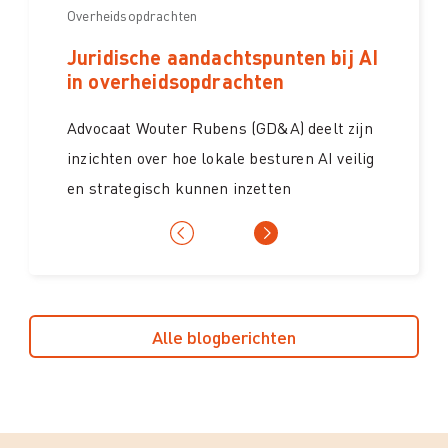
Overheidsopdrachten
Overheidsopdrachten
Juridische aandachtspunten bij AI
AI in overheidsopdrachten: een
in overheidsopdrachten
kans met verantwoordelijkheid
Advocaat Wouter Rubens (GD&A) deelt zijn
Studiedag AI in overheidsopdrachten: een
inzichten over hoe lokale besturen AI veilig
must-see voor aankopers
en strategisch kunnen inzetten
Alle blogberichten