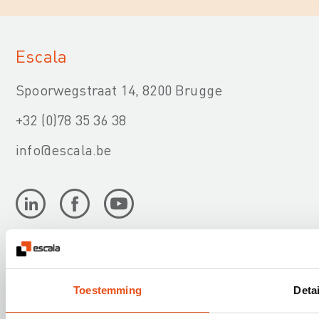
Escala
Spoorwegstraat 14, 8200 Brugge
+32 (0)78 35 36 38
info@escala.be
Onze diensten
Toestemming
Detai
Nuttige informatie