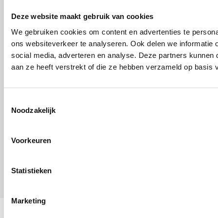
Deze website maakt gebruik van cookies
Over Escala
We gebruiken cookies om content en advertenties te persona
ons websiteverkeer te analyseren. Ook delen we informatie 
social media, adverteren en analyse. Deze partners kunnen
aan ze heeft verstrekt of die ze hebben verzameld op basis 
Skilliant BV is ISO 9001:2015 gecertificeerd
Toestemmingsselectie
Noodzakelijk
© Escala maakt deel uit van
Skilliant BV
. - Alle rechten
voorbehouden - Ondernemingsnr. 554.923.736 - BTW nr.: BE
Voorkeuren
0554.923.736 - RPR Gent afdeling Brugge
Statistieken
Marketing