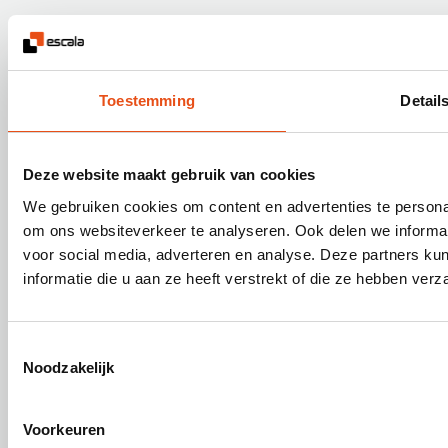
Spoorwegstraat 14, 8200 Brugge
+32 (0)78 35 36 38
Toestemming
Detail
info@escala.be
Deze website maakt gebruik van cookies
We gebruiken cookies om content en advertenties te personal
om ons websiteverkeer te analyseren. Ook delen we informat
voor social media, adverteren en analyse. Deze partners 
Onze diensten
informatie die u aan ze heeft verstrekt of die ze hebben ver
Nuttige informatie
Toestemmingsselectie
Noodzakelijk
Over Escala
Voorkeuren