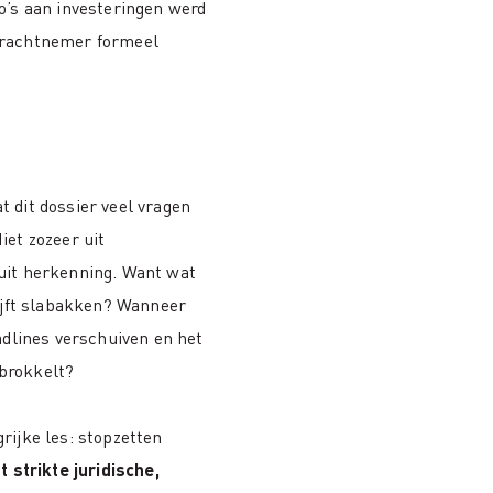
o’s aan investeringen werd
drachtnemer formeel
 dit dossier veel vragen
iet zozeer uit
uit herkenning. Want wat
lijft slabakken? Wanneer
eadlines verschuiven en het
brokkelt?
rijke les: stopzetten
t strikte juridische,