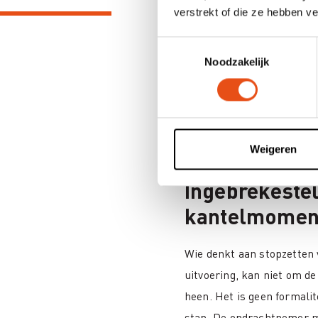
verstrekt of die ze hebben v
worden geschonden, zoals
structurele vertraging of
Toestemmingsselectie
kan een stopzetting juridi
Noodzakelijk
beëindiging die voortkomt
voorkeuren
van de opdrac
kwetsbaar
.
Weigeren
Ingebrekestel
kantelmomen
Wie denkt aan stopzetten 
uitvoering, kan niet om d
heen. Het is geen formalit
stap. De opdrachtnemer m