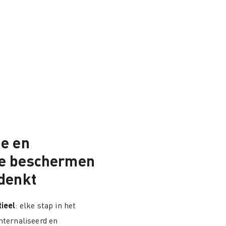
ie en
e beschermen
denkt
ieel
: elke stap in het
nternaliseerd en