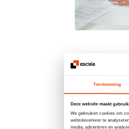
Stopzetten is
beleidskeuze
contractueel 
Toestemming
Een contract stopzetten ti
klinkt soms daadkrachtig,
Deze website maakt gebruik
gaat het vooral om een
st
We gebruiken cookies om cont
basis ligt altijd in het con
websiteverkeer te analyseren
media, adverteren en analys
wanneer duidelijke contra