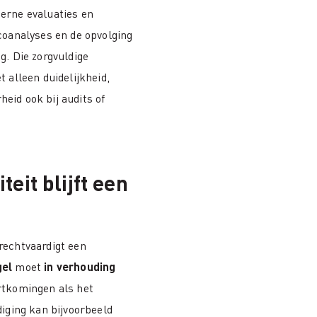
erne evaluaties en
coanalyses en de opvolging
g. Die zorgvuldige
t alleen duidelijkheid,
eid ook bij audits of
teit blijft een
rechtvaardigt een
gel
moet
in verhouding
rtkomingen als het
diging kan bijvoorbeeld