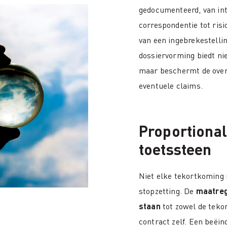
gedocumenteerd, van int
correspondentie tot risi
van een ingebrekestellin
dossiervorming biedt nie
maar beschermt de overh
eventuele claims.
Proportionali
toetssteen
Niet elke tekortkoming 
stopzetting. De
maatre
staan
tot zowel de teko
contract zelf. Een beëin