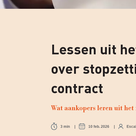
Lessen uit he
over stopzett
contract
Wat aankopers leren uit het 
3 min
10 feb. 2026
Esca