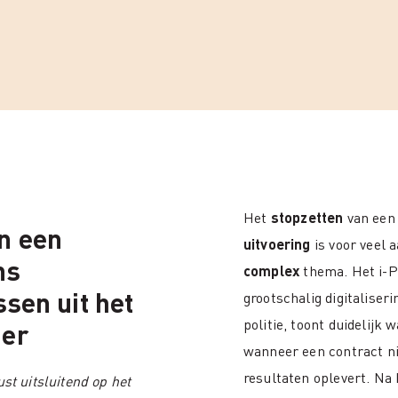
Het
stopzetten
van een
n een
uitvoering
is voor veel 
ns
complex
thema. Het i-Po
ssen uit het
grootschalig digitaliseri
politie, toont duidelijk
ier
wanneer een contract n
resultaten oplevert. Na b
ust uitsluitend op het