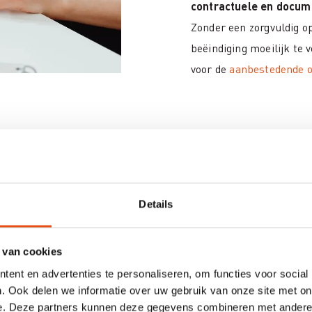
contractuele en docum
Zonder een zorgvuldig o
beëindiging moeilijk te 
voor de
aanbestedende o
 geen
, maar een
proces
Details
jdens de uitvoering
 maar in werkelijkheid
 van cookies
rikt juridisch proces
. De
ent en advertenties te personaliseren, om functies voor social
tract zelf: alleen
. Ook delen we informatie over uw gebruik van onze site met on
e. Deze partners kunnen deze gegevens combineren met andere i
ctuele bepalingen