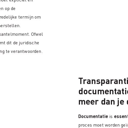
en op de
redelijke termijn om
erstellen.
t kantelmoment. Ofwel
mt dit de juridische
ing te verantwoorden.
Transparant
documentati
meer dan je 
Documentatie
is
essent
proces moet worden geï