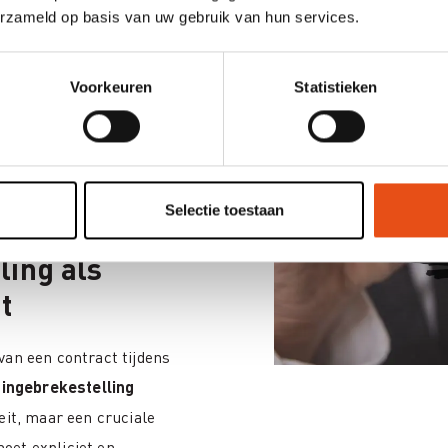
erzameld op basis van uw gebruik van hun services.
 niet nakoming,
 ondermaatse prestaties,
sch overeind blijven. Een
Voorkeuren
Statistieken
 uit
veranderde
htgever blijft
juridisch
Selectie toestaan
ling als
t
van een contract tijdens
e
ingebrekestelling
eit, maar een cruciale
oet expliciet en