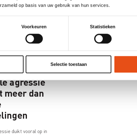
op zware incidenten, want 
erzameld op basis van uw gebruik van hun services.
eerder uitzonderlijk, maar
preventief instrument. O
Voorkeuren
Statistieken
te vermijden. En om ste
sterker te maken in situa
soms onverwacht kunnen
Selectie toestaan
le agressie
t meer dan
e
lingen
essie duikt vooral op in