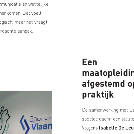
municatie en wettelijke
menkomen. Dat voelt
ogisch, maar het vraagt
ordachte aanpak.
Een
maatopleidi
afgestemd o
praktijk
De samenwerking met Es
speelde daarin een sleute
Volgens
Isabelle De Leu