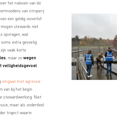
over het naleven van de
vermoedens van stroperij
 van een geldig visverlof.
e mogen stewards niet
ks opvragen, wat
 soms extra gevoelig
zijn vaak korte
ies
, maar ze
wegen
t veiligheidsgevoel
.
g
omgaan met agressie
 van bij het begin
de stewardwerking. Niet
essie, maar als onderdeel
der traject waarin