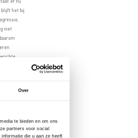
staat er nu
lijft het bij
agressie,
g niet
 daarom
deren
gerichte
aan met
a.
Over
en het
 en Bos
n het
 media te bieden en om ons
rijk dit
ze partners voor social
ls reactie
nformatie die u aan ze heeft