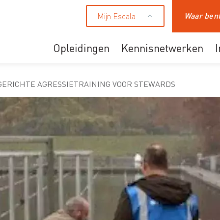
Mijn Escala
Zoeken
Opleidingen
Kennisnetwerken
Ons aanbod
GERICHTE AGRESSIETRAINING VOOR STEWARDS
Professionals
HR en leidinggevende