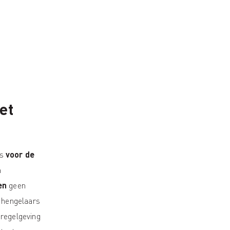
het
is
voor de
n
en
geen
 hengelaars
regelgeving