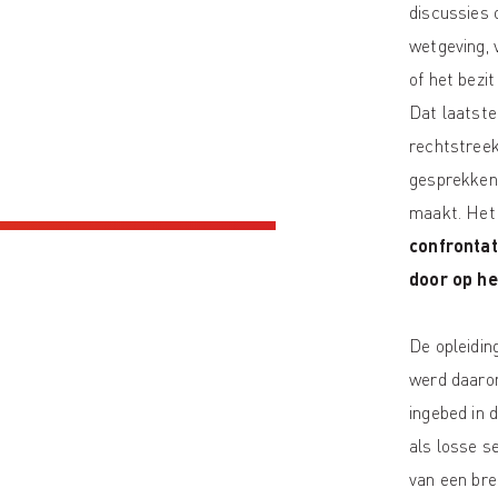
discussies 
wetgeving, 
of het bezit
Dat laatst
rechtstree
gesprekken
maakt. Het 
confrontat
door op he
De opleidin
werd daarom
ingebed in 
als losse s
van een bre