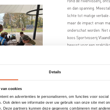
rond de riviervisserij, ont
en dan spanning. Meestal b
lichte tot matige verbale 
maar de impact ervan ma
onderschat worden. Net
koos Sportvisserij Vlaan
bewust voor een praktijk
maatopleiding rond omg
agressie, uitgewerkt in
samenwerking met Escal
Details
Sportvisserij Vlaanderen 
Agentschap voor Natuur
 van cookies
zagen al bij de opstart va
ent en advertenties te personaliseren, om functies voor social
stewardproject hoe belang
. Ook delen we informatie over uw gebruik van onze site met on
thema zou worden. Niet a
e. Deze partners kunnen deze gegevens combineren met andere i