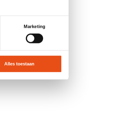
die zijn
 vooral als
m escalatie
Marketing
wards
ties die
 ontsporen.
Alles toestaan