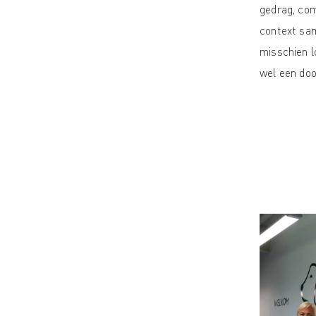
gedrag, com
context sa
misschien l
wel een do