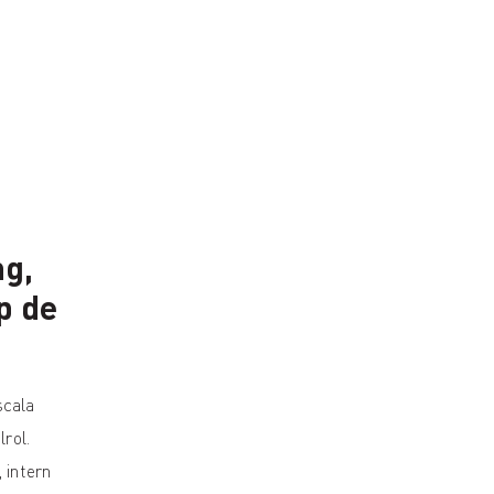
ng,
p de
cala
lrol.
, intern