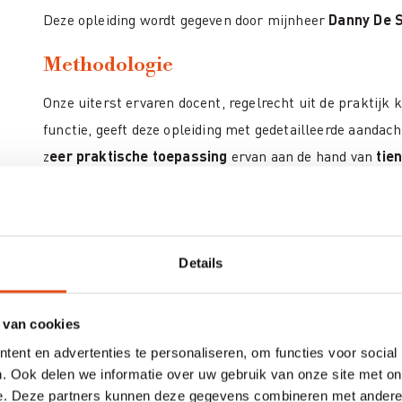
Deze opleiding wordt gegeven door mijnheer
Danny De 
Methodologie
Onze uiterst ervaren docent, regelrecht uit de praktijk
functie, geeft deze opleiding met gedetailleerde aandac
z
eer praktische toepassing
ervan aan de hand van
tie
concreet maken
.
Elke deelnemer ontvangt de
digitale lespresentatie.
De ingeschreven deelnemers krijgen de kans om tot
Details
opleiding aan de docent te melden welke regelgevin
zien evenals de concrete cases waar de deelnemers 
 van cookies
Marc Vlerick
.
ent en advertenties te personaliseren, om functies voor social
. Ook delen we informatie over uw gebruik van onze site met on
Hoe ziet het programma van deze oplei
e. Deze partners kunnen deze gegevens combineren met andere i