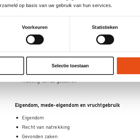
erzameld op basis van uw gebruik van hun services.
Refresh/Actua omtrent:
Voorkeuren
Statistieken
Basisprincipes
Historiek, krachtlijnen, inwerkingtreding en overga
Algemene bepalingen over zakelijke rechten
Publiciteit voor roerende en onroerende zakelijke re
Selectie toestaan
Bezit en verkrijgende verjaring
Indeling van de goederen
Eigendom, mede-eigendom en vruchtgebruik
Eigendom
Recht van natrekking
Gevonden zaken