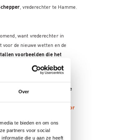
Schepper
, vrederechter te Hamme.
 komend, want vrederechter in
ht voor de nieuwe wetten en de
ntallen voorbeelden die het
 een week vooraafgaand aan de
Over
g men grondiger wil behandeld
mee zitten.
Contacteer hiervoor
 media te bieden en om ons
ze partners voor social
ding eruit?
nformatie die u aan ze heeft