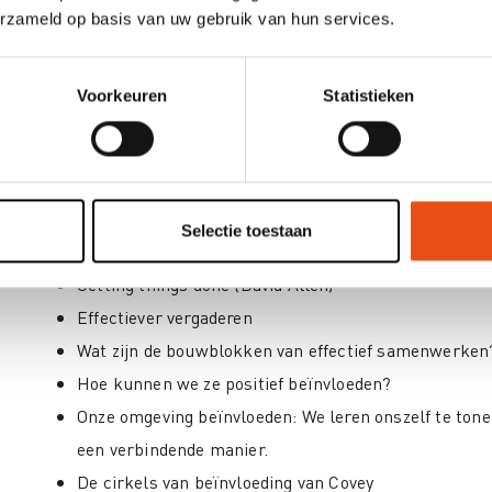
erzameld op basis van uw gebruik van hun services.
Omgaan met uitstelgedrag en perfectionisme
Start uw eigen actieplan.
Voorkeuren
Statistieken
Sessie 2 - Effectiever samenwerken en respectvol b
We leren dat de output van ons werk belangrijker is
de constante stroom aan inputs.
Selectie toestaan
Personal Kanban
Getting things done (David Allen)
Effectiever vergaderen
Wat zijn de bouwblokken van effectief samenwerken
Hoe kunnen we ze positief beïnvloeden?
Onze omgeving beïnvloeden: We leren onszelf te tone
een verbindende manier.
De cirkels van beïnvloeding van Covey