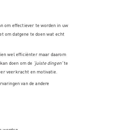
an om effectiever te worden in uw
iet om datgene te doen wat echt
en wel efficiënter maar daarom
t kan doen om de
'juiste dingen'
te
eer veerkracht en motivatie.
ervaringen van de andere
en worden