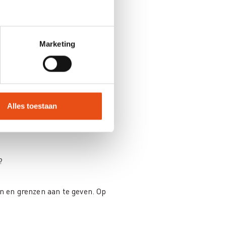
Marketing
eïnvloeden
 dan het proberen beheersen van
Alles toestaan
?
n en grenzen aan te geven. Op