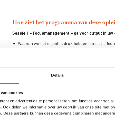
Hoe ziet het programma van deze oplei
Sessie 1 - Focusmanagement – ga voor output in uw 
Waarom we het eigenlijk druk hebben (en niet effectie
stressignalen leren (h)erkennen.
Belang van
'stoppen'
Verschil tussen effectiviteit en efficiëntie
Wat gebeurt in ons brein?
Details
Systeem 1 en systeem 2 denken van Kahneman
Focusmanagement ipv time management
 van cookies
Dringende versus belangrijke taken: de eisenhower 
ent en advertenties te personaliseren, om functies voor social
Omgaan met e-mails, social media, smartphone
. Ook delen we informatie over uw gebruik van onze site met on
Belang van plannen en bufferen
e. Deze partners kunnen deze gegevens combineren met andere i