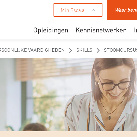
Mijn Escala
Zoeken
Opleidingen
Kennisnetwerken
Ons aanbod
RSOONLIJKE VAARDIGHEDEN
SKILLS
STOOMCURSUS
Professionals
HR en leidinggevende