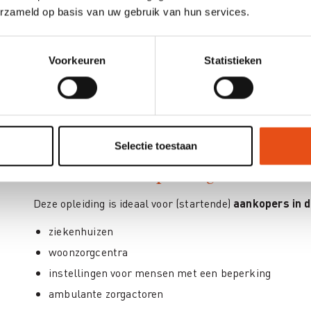
erzameld op basis van uw gebruik van hun services.
Valkuilen en aandachtspunten
: Waarop te letten, m
risico's voor jouw organisatie.
Voorkeuren
Statistieken
In een notendop: krijg antwoord op alle essentiële z
overheidsopdrachtenwetgeving correct toe te passen
Selectie toestaan
Voor wie is deze opleiding bestemd?
Deze opleiding is ideaal voor (startende)
aankopers in di
ziekenhuizen
woonzorgcentra
instellingen voor mensen met een beperking
ambulante zorgactoren