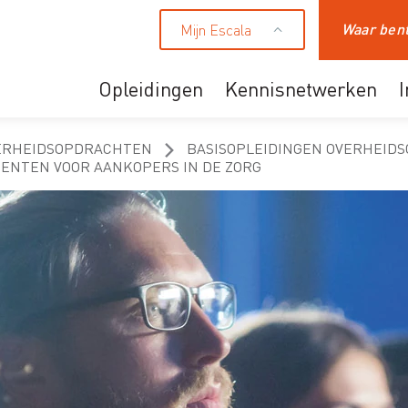
Mijn Escala
Zoeken
Opleidingen
Kennisnetwerken
Ons aanbod
ERHEIDSOPDRACHTEN
BASISOPLEIDINGEN OVERHEID
NTEN VOOR AANKOPERS IN DE ZORG
Professionals
HR en leidinggevende