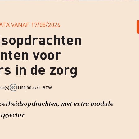
ATA VANAF
17/08/2026
dsopdrachten
nten voor
s in de zorg
sie(s)
1150,00 excl. BTW
overheidsopdrachten, met extra module
orgsector