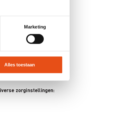
ogelijke struikelblokken, en de
Marketing
aken om de
.
Alles toestaan
verse zorginstellingen: