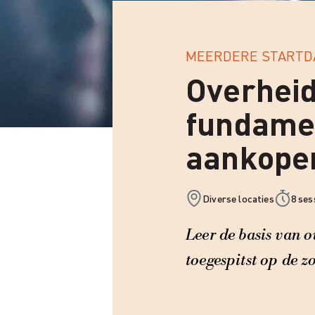
MEERDERE STARTD
Overhei
fundame
aankoper
Diverse locaties
8 ses
Leer de basis van 
toegespitst op de z