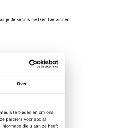
pas je de kennis meteen toe binnen
leiding?
Over
itueren en te begrijpen.
n, KB's, om de regelgeving vlot
 media te bieden en om ons
: Van behoefte tot gunning en
ze partners voor social
nformatie die u aan ze heeft