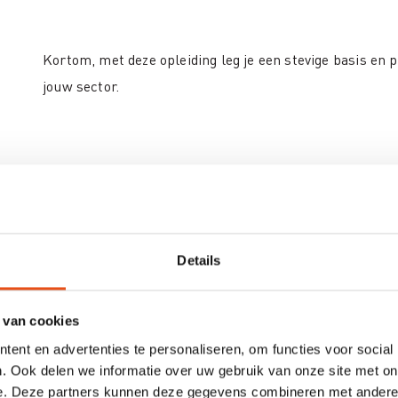
Kortom, met deze opleiding leg je een stevige basis en 
jouw sector.
Wat kan men na het volgen van deze op
Ontwikkel een diepgaand inzicht in:
Details
Belangrijke begrippen en concepten
: Om alles te s
Huidige wetgeving
: Overzicht van richtlijnen, wette
 van cookies
op te zoeken en te interpreteren.
ent en advertenties te personaliseren, om functies voor social
Verschillende stappen van een overheidsopdracht
. Ook delen we informatie over uw gebruik van onze site met on
e. Deze partners kunnen deze gegevens combineren met andere i
uitvoering.