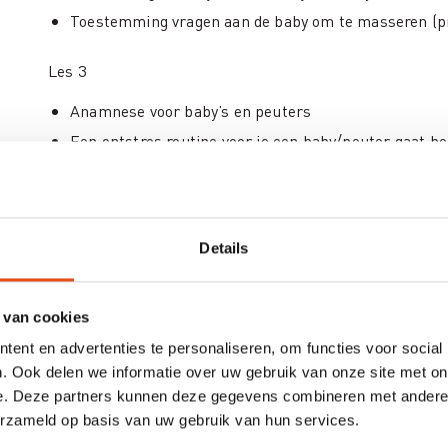
Toestemming vragen aan de baby om te masseren (pr
Les 3
Anamnese voor baby’s en peuters
Een ontstres routine voor je een baby/peuter gaat be
Reflexmassage voor elke dag toepassing, welzijn en 
Les 4
Details
Hoe geef je babyreflexologieles aan ouders
Waar hou je rekening mee voor de setting van je wo
 van cookies
Reflexmassage slapen en geruststelling (praktijk)
ent en advertenties te personaliseren, om functies voor social
Reflexmassage spijsvertering (praktijk)
. Ook delen we informatie over uw gebruik van onze site met on
e. Deze partners kunnen deze gegevens combineren met andere i
Les 5
erzameld op basis van uw gebruik van hun services.
Hoe leg je baby/peuter-reflexologie uit aan ouders