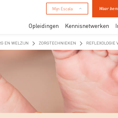
Mijn Escala
Zoeken
Opleidingen
Kennisnetwerken
Ons aanbod
RG EN WELZIJN
ZORGTECHNIEKEN
REFLEXOLOGIE 
Professionals
HR en leidinggevende