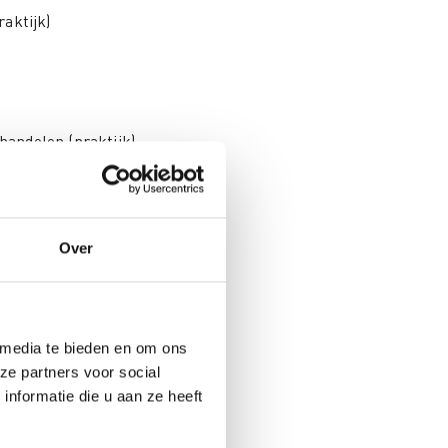
aktijk)
handelen (praktijk)
weerstand (praktijk)
Over
rkshopruimte
 media te bieden en om ons
ze partners voor social
nformatie die u aan ze heeft