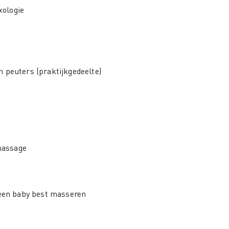
xologie
en peuters (praktijkgedeelte)
massage
 een baby best masseren