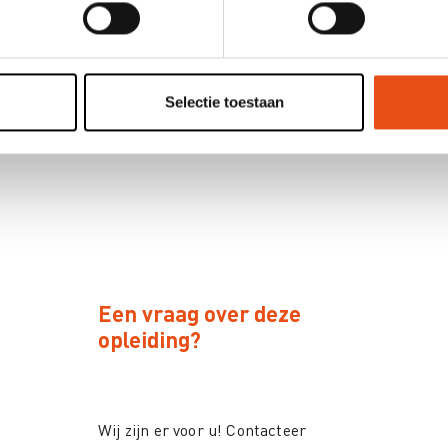
Belemmerende gedachten
Kant en klare werkbundel om zelf inzicht te krijgen i
denkpatroon
Selectie toestaan
Een vraag over deze
opleiding?
Wij zijn er voor u! Contacteer