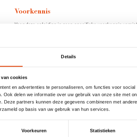
Voorkennis
Voor deze opleiding is geen specifieke voorkennis vereist
Hoe ziet het programma van deze oplei
In deze driedelige opleiding leer je oa:
Details
Waar het gestelde eetgedrag vandaan komt
Hoe je eetgewoontes ontstaan zijn
 van cookies
Wat eetregels doen
ent en advertenties te personaliseren, om functies voor social
. Ook delen we informatie over uw gebruik van onze site met on
De kracht van motivatie en wat als die wegvalt?
e. Deze partners kunnen deze gegevens combineren met andere i
De rol van voedsel
erzameld op basis van uw gebruik van hun services.
De weg van de minste weerstand
Randvooraarden leren creëren
Voorkeuren
Statistieken
Stiekem eten en emotie eten