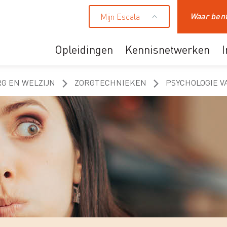
Mijn Escala
Zoeken
Opleidingen
Kennisnetwerken
Ons aanbod
RG EN WELZIJN
ZORGTECHNIEKEN
PSYCHOLOGIE V
Professionals
HR en leidinggevende