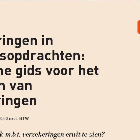
ingen in
sopdrachten:
he gids voor het
n van
ringen
0,00 excl. BTW
k m.b.t. verzekeringen eruit te zien?