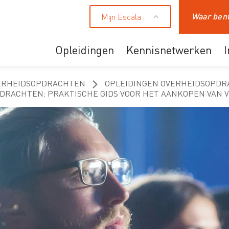
Mijn Escala
Zoeken
Opleidingen
Kennisnetwerken
Ons aanbod
ERHEIDSOPDRACHTEN
OPLEIDINGEN OVERHEIDSOPDR
DRACHTEN: PRAKTISCHE GIDS VOOR HET AANKOPEN VAN 
Professionals
HR en leidinggevende