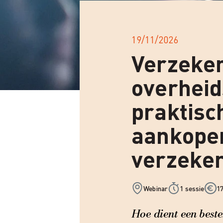
19/11/2026
Verzeker
overheid
praktisc
aankope
verzeke
Webinar
1 sessie
17
Hoe dient een beste