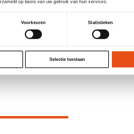
erzameld op basis van uw gebruik van hun services.
Clausules
Alle bouwplaats Risico’s (kan ook door de aan
Voorkeuren
Statistieken
wordt toegelicht.
Bouwteamaansprakelijkheid
10 jarige aansprakelijkheid
Wet Peeters (particuliere woningbouw)
Selectie toestaan
Klassieke decennale verzekering