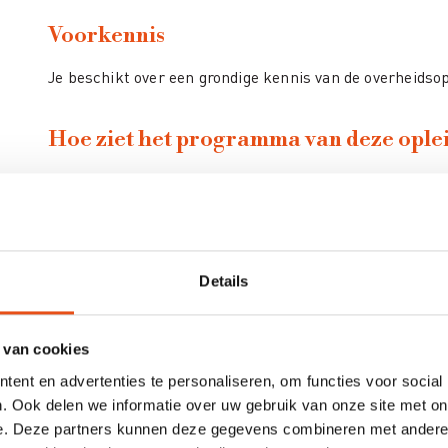
Voorkennis
Je beschikt over een grondige kennis van de overheids
Hoe ziet het programma van deze oplei
Aansprakelijkheden algemeen
Polissen te onderschrijven door de opdrachtnem
Arbeidsongevallen
Motorrijtuigaansprakelijkheid
Details
Burgerlijke aansprakelijkheid
Kapitalen / vrijstellingen
 van cookies
Clausules
ent en advertenties te personaliseren, om functies voor social
. Ook delen we informatie over uw gebruik van onze site met on
Beroepsaansprakelijkheid
e. Deze partners kunnen deze gegevens combineren met andere i
Kapitalen / vrijstellingen