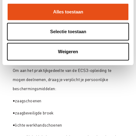
Demonstratievelling door de lesgever
Alles toestaan
Veilig uitvoeren van vellingen bij zware bomen met
ondersteuning door lieropstellingen
Selectie toestaan
Weigeren
Bijkomende info
Om aan het praktijkgedeelte van de ECS3-opleiding te
mogen deelnemen, draag je verplicht je persoonlijke
beschermingsmiddelen:
•zaagschoenen
•zaagbeveiligde broek
•lichte werkhandschoenen