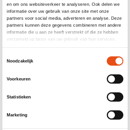
en om ons websiteverkeer te analyseren. Ook delen we
Stappenplan en werkvolgorde bij het vellen van zware
informatie over uw gebruik van onze site met onze
bomen
partners voor social media, adverteren en analyse. Deze
partners kunnen deze gegevens combineren met andere
Stappenplan voor veilige lieropstellingen
informatie die u aan ze heeft verstrekt of die ze hebben
verzameld op basis van uw gebruik van hun services.
2.Praktijk lieropstellingen(dag 1 namiddag):
Toestemmingsselectie
Noodzakelijk
Demonstratie lieropstelling door de lesgever
Voorkeuren
Uitvoeren van veilige lieropstellingen in verschillende
situaties
Statistieken
3.Praktijk vellingen (dag 2 en dag 3):
Marketing
Last minute risico-analyse (LMRA)