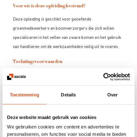
Voor wie is deze opleiding bestemd?
Deze opleiding is geschikt voor geoefende
groenmedewerkers en boomverzorgers die zich willen
specialiseren in het vellen van zware bomen en het gebruik
van handlieren om de werkzaamheden veilig uit te voeren.
Toelatingsvoorwaarden
Om toegelaten te worden in deze opleiding volgde je eerder
al de opleiding ECS 1 en de opleiding ECS2, liefst minder
dan vijf jaar geleden.
Toestemming
Details
Over
Hoe ziet het programma van deze opleiding eruit?
Deze website maakt gebruik van cookies
1.Theorie (dag 1 voormiddag):
We gebruiken cookies om content en advertenties te
personaliseren, om functies voor social media te bieden