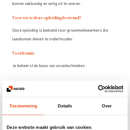
bomen vakkundig en veilig uit te voeren.
Voor wie is deze opleiding bestemd?
Deze opleiding is bedoeld voor groenmedewerkers die
laanbomen dienen te onderhouden.
Voorkennis
Je beheerst de basis van snoeitechnieken.
Hoe ziet het programma van deze opleiding eruit?
Tijdens de opleiding 'Begeleidingsnoei van laanbomen' gaan
we dieper in op:
Toestemming
Details
Over
Inleiding: achtergronden van het snoeien
Deze website maakt gebruik van cookies