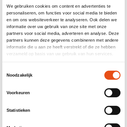
Groei van een boom
We gebruiken cookies om content en advertenties te
Groeisnelheid en conditie
personaliseren, om functies voor social media te bieden
Bepalen van de takvrije stamlengte
en om ons websiteverkeer te analyseren. Ook delen we
informatie over uw gebruik van onze site met onze
Tijdelijke en blijvende kroon
partners voor social media, adverteren en analyse. Deze
Probleemtakken
partners kunnen deze gegevens combineren met andere
Regels voor de begeleidingssnoei
informatie die u aan ze heeft verstrekt of die ze hebben
Werkwijze en werkvolgorde
verzameld op basis van uw gebruik van hun services.
Maatregelen bij snoeiachterstand
Toestemmingsselectie
Snoeitechniek
Noodzakelijk
Snoei in de blijvende kroon
Reacties na verwonding
Voorkeuren
Statistieken
Bijkomende info