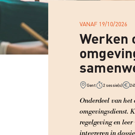
VANAF
19/10/2026
Werken 
omgeving
samenwer
Gent
2 sessie(s)
24
Onderdeel van het 
omgevingsdienst. Kr
regelgeving en leer
integreren in dossie