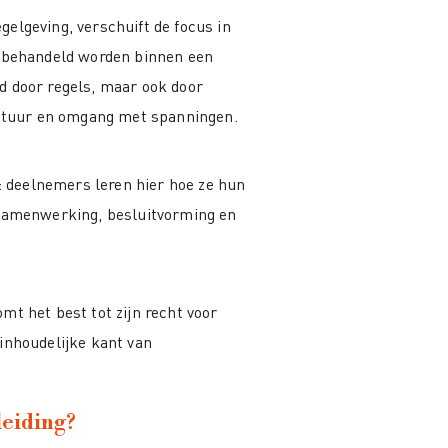
elgeving, verschuift de focus in
f behandeld worden binnen een
d door regels, maar ook door
stuur en omgang met spanningen.
p: deelnemers leren hier hoe ze hun
 samenwerking, besluitvorming en
mt het best tot zijn recht voor
inhoudelijke kant van
leiding?