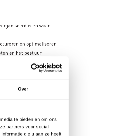
eorganiseerd is en waar
uctureren en optimaliseren
sten en het bestuur
et je hoe je hiermee kan
, vergunningverlening en beleid
lle dienstverlening
Over
 vaststelling dat correcte
 media te bieden en om ons
s, maar ook van organisatie en
ze partners voor social
nformatie die u aan ze heeft