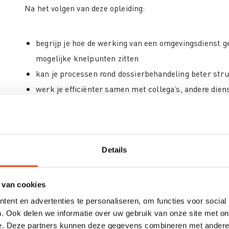
Na het volgen van deze opleiding:
begrijp je hoe de werking van een omgevingsdienst g
mogelijke knelpunten zitten
kan je processen rond dossierbehandeling beter str
werk je efficiënter samen met collega’s, andere dien
herken je spanningen en conflicten in dossiers en we
omgaan
begrijp je beter de rolverdeling tussen administratie
kan je bijdragen aan een consistente en kwaliteitsvo
Details
Omschrijving
 van cookies
De opleiding Werking & samenwerking vertrekt vanuit de
ent en advertenties te personaliseren, om functies voor social
dossierbehandeling niet alleen een kwestie is van kenni
. Ook delen we informatie over uw gebruik van onze site met on
e. Deze partners kunnen deze gegevens combineren met andere i
samenwerking.