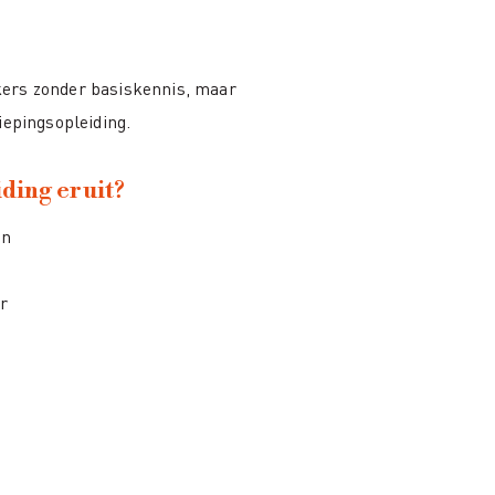
kers zonder basiskennis, maar
iepingsopleiding.
ding eruit?
en
r