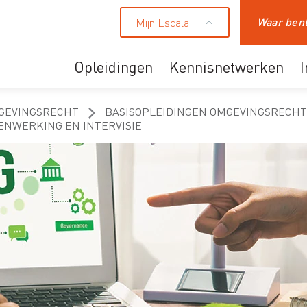
Mijn Escala
Zoeken
Opleidingen
Kennisnetwerken
Ons aanbod
GEVINGSRECHT
BASISOPLEIDINGEN OMGEVINGSRECHT
ENWERKING EN INTERVISIE
Professionals
HR en leidinggevende