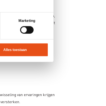
ende factoren: interne processen,
Marketing
van burgers. Deze opleiding helpt
ewust mee om te gaan.
Alles toestaan
wisseling van ervaringen krijgen
 versterken.