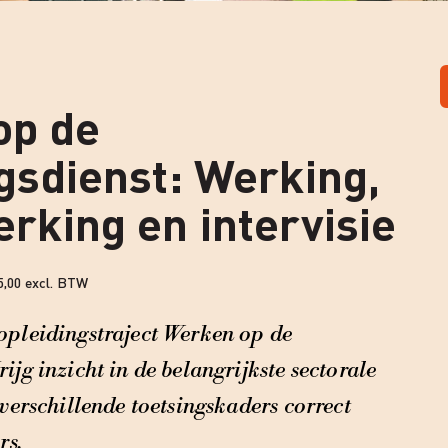
op de
sdienst: Werking,
king en intervisie
5,00 excl. BTW
opleidingstraject Werken op de
ijg inzicht in de belangrijkste sectorale
 verschillende toetsingskaders correct
rs.