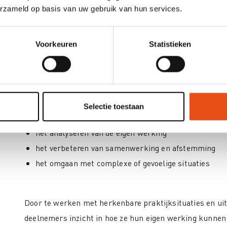
erzameld op basis van uw gebruik van hun services.
In de praktijk worden dossiers beïnvloed door verschill
Voorkeuren
Statistieken
overlegstructuren, politieke context en verwachtingen 
deelnemers om die realiteit beter te begrijpen en er b
De nadruk ligt op:
Selectie toestaan
het analyseren van de eigen werking
het verbeteren van samenwerking en afstemming
het omgaan met complexe of gevoelige situaties
Door te werken met herkenbare praktijksituaties en uit
deelnemers inzicht in hoe ze hun eigen werking kunnen