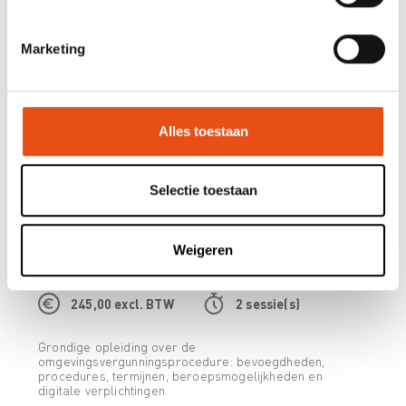
245,00 excl. BTW
2 sessie(s)
Marketing
Krijg inzicht in ruimtelijke planning en haar impact op
omgevingsvergunningen. Deze opleiding behandelt
structuurplannen, RUP's, bestemmingsvoorschriften en
beleidsinstrumente
Alles toestaan
Selectie toestaan
Fundamenten omgevingsrecht: de
omgevingsvergunningsprocedure
Weigeren
Vanaf
29/10/2026
Diverse locaties
245,00 excl. BTW
2 sessie(s)
Grondige opleiding over de
omgevingsvergunningsprocedure: bevoegdheden,
procedures, termijnen, beroepsmogelijkheden en
digitale verplichtingen.