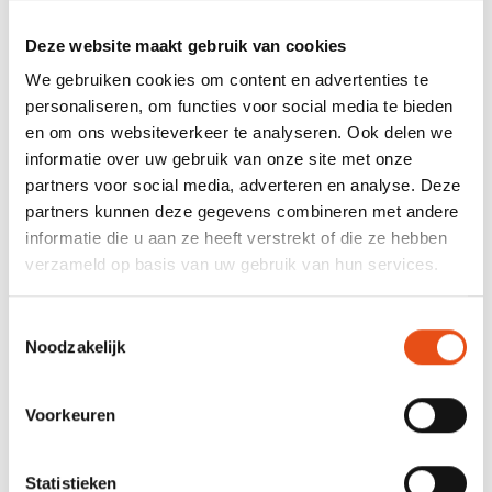
Raymonde de Larochelaan 13, 9051 Gent
Deze website maakt gebruik van cookies
€ 885,00
excl. BTW
We gebruiken cookies om content en advertenties te
personaliseren, om functies voor social media te bieden
Inschrijven
en om ons websiteverkeer te analyseren. Ook delen we
informatie over uw gebruik van onze site met onze
Bekijk lesdata
partners voor social media, adverteren en analyse. Deze
partners kunnen deze gegevens combineren met andere
informatie die u aan ze heeft verstrekt of die ze hebben
verzameld op basis van uw gebruik van hun services.
Toestemmingsselectie
Ook interessant voor jou
Noodzakelijk
Voorkeuren
Fundamenten omgevingsrecht: planning
Vanaf
22/10/2026
Westerlo
Statistieken